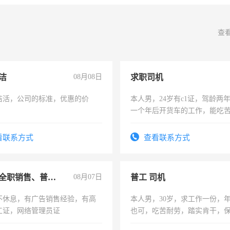
查
洁
08月08日
求职司机
洁活，公司的标准，优惠的价
本人男，24岁有c1证，驾龄两
一个年后开货车的工作，能吃
加班。
看联系方式
查看联系方式
兼职或全职销售、普工、维修
08月07日
普工 司机
不休息，有广告销售经验，有高
本人男，30岁，求工作一份，
工证，网络管理员证
也可，吃苦耐劳，踏实肯干，
勿扰