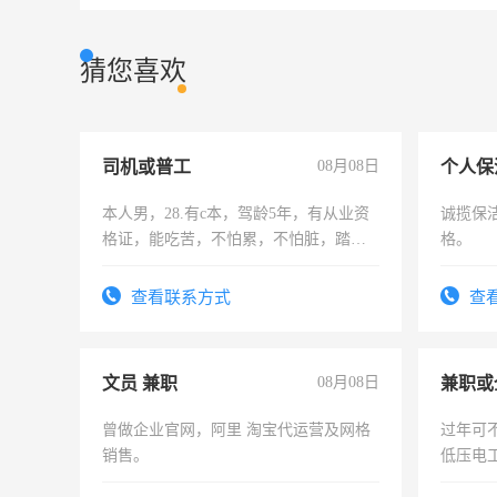
猜您喜欢
司机或普工
08月08日
个人保
本人男，28.有c本，驾龄5年，有从业资
诚揽保
格证，能吃苦，不怕累，不怕脏，踏
格。
实，需求稳定工作一份，保险不干
查看联系方式
查
文员 兼职
08月08日
曾做企业官网，阿里 淘宝代运营及网格
过年可
销售。
低压电