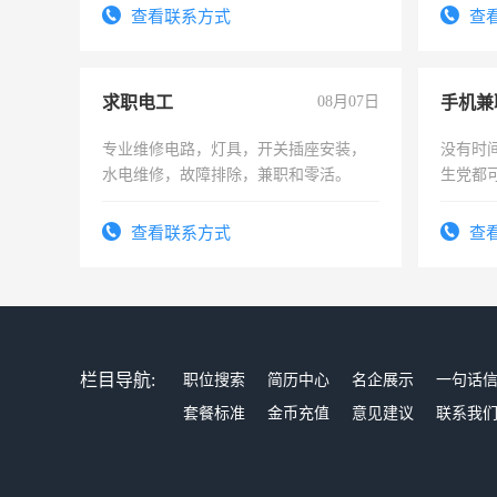
查看联系方式
查
求职电工
08月07日
手机兼
专业维修电路，灯具，开关插座安装，
没有时
水电维修，故障排除，兼职和零活。
生党都
间，一
勤快的
查看联系方式
查
栏目导航:
职位搜索
简历中心
名企展示
一句话
套餐标准
金币充值
意见建议
联系我