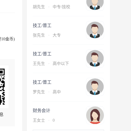
胡先生
·
中专/技校
技工/普工
张先生
·
大专
10金币)
技工/普工
王先生
·
高中以下
技工/普工
罗先生
·
高中
财务会计
息
王女士
·
0