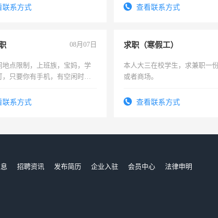
看联系方式
查看联系方式
职
08月07日
求职（寒假工）
间地点限制，上班族，宝妈，学
本人大三在校学生，求兼职一
可，只要你有手机，有空闲时
或者商场。
单一结，一天二三十不成问题，
四五十，每天挣零花钱没问题！
看联系方式
查看联系方式
信息
招聘资讯
发布简历
企业入驻
会员中心
法律申明
们