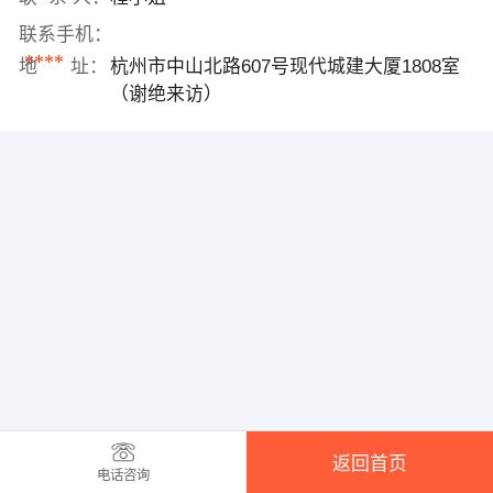
联系手机：
****
地 址：
杭州市中山北路607号现代城建大厦1808室
（谢绝来访）
返回首页
电话咨询